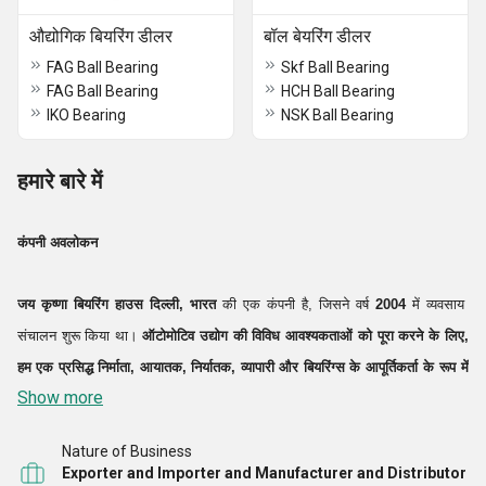
औद्योगिक बियरिंग डीलर
बॉल बेयरिंग डीलर
FAG Ball Bearing
Skf Ball Bearing
FAG Ball Bearing
HCH Ball Bearing
IKO Bearing
NSK Ball Bearing
हमारे बारे में
कंपनी अवलोकन
जय कृष्णा बियरिंग हाउस
दिल्ली, भारत
की एक कंपनी है, जिसने वर्ष
2004
में व्यवसाय
संचालन शुरू किया था।
ऑटोमोटिव उद्योग की विविध आवश्यकताओं को पूरा करने के लिए,
हम एक प्रसिद्ध
निर्माता, आयातक, निर्यातक, व्यापारी और बियरिंग्स के आपूर्तिकर्ता
के रूप में
Show more
काम कर रहे हैं।
हम ग्राहकों को जो विस्तारित सरगम प्रदान कर रहे हैं, उसमें बॉल
बियरिंग्स, नीडल
बॉल बेयरिंग, नीडल बियरिंग्स, रोलर बियरिंग्स और थ्रस्ट बियरिंग्स
शामिल
Nature of Business
हैं।
Exporter and Importer and Manufacturer and Distributor