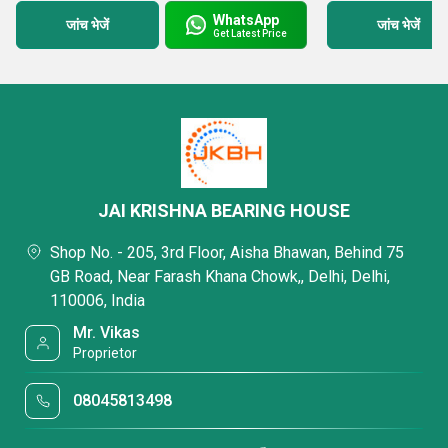
WhatsApp
जांच भेजें
जांच भेजें
Get Latest Price
JAI KRISHNA BEARING HOUSE
Shop No. - 205, 3rd Floor, Aisha Bhawan, Behind 75
GB Road, Near Farash Khana Chowk,, Delhi, Delhi,
110006, India
Mr. Vikas
Proprietor
08045813498